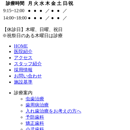
診療時間
月
火
水
木
金
土
日/祝
9:15~12:00
●
●
●
／
●
●
／
14:00~18:00
●
●
●
／
●
●
／
【休診日】木曜、日曜、祝日
※祝祭日のある木曜日は診療
HOME
医院紹介
アクセス
スタッフ紹介
採用情報
お問い合わせ
施設基準
診療案内
虫歯治療
歯周病治療
入れ歯治療をお考えの方へ
予防歯科
矯正歯科
小児歯科