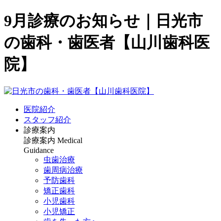
9月診療のお知らせ｜日光市
の歯科・歯医者【山川歯科医
院】
医院紹介
スタッフ紹介
診療案内
診療案内
Medical
Guidance
虫歯治療
歯周病治療
予防歯科
矯正歯科
小児歯科
小児矯正