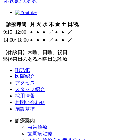
tel.0288-22-6263
診療時間
月
火
水
木
金
土
日/祝
9:15~12:00
●
●
●
／
●
●
／
14:00~18:00
●
●
●
／
●
●
／
【休診日】木曜、日曜、祝日
※祝祭日のある木曜日は診療
HOME
医院紹介
アクセス
スタッフ紹介
採用情報
お問い合わせ
施設基準
診療案内
虫歯治療
歯周病治療