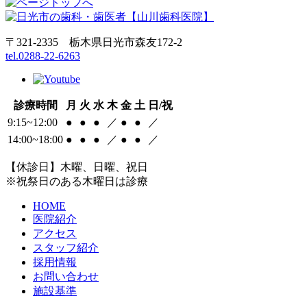
〒321-2335 栃木県日光市森友172-2
tel.0288-22-6263
診療時間
月
火
水
木
金
土
日/祝
9:15~12:00
●
●
●
／
●
●
／
14:00~18:00
●
●
●
／
●
●
／
【休診日】木曜、日曜、祝日
※祝祭日のある木曜日は診療
HOME
医院紹介
アクセス
スタッフ紹介
採用情報
お問い合わせ
施設基準