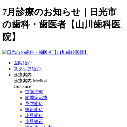
7月診療のお知らせ｜日光市
の歯科・歯医者【山川歯科医
院】
医院紹介
スタッフ紹介
診療案内
診療案内
Medical
Guidance
虫歯治療
歯周病治療
予防歯科
矯正歯科
小児歯科
小児矯正