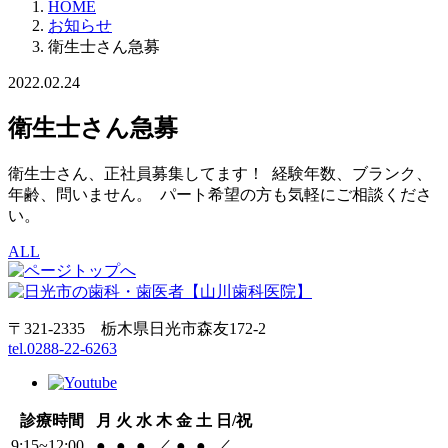
HOME
お知らせ
衛生士さん急募
2022.02.24
衛生士さん急募
衛生士さん、正社員募集してます！ 経験年数、ブランク、
年齢、問いません。 パート希望の方も気軽にご相談くださ
い。
ALL
〒321-2335 栃木県日光市森友172-2
tel.0288-22-6263
診療時間
月
火
水
木
金
土
日/祝
9:15~12:00
●
●
●
／
●
●
／